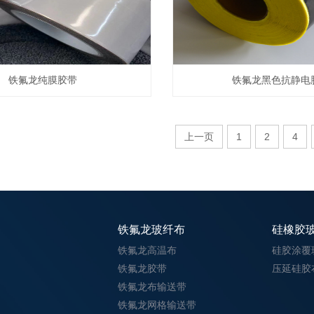
铁氟龙纯膜胶带
铁氟龙黑色抗静电
上一页
1
2
4
铁氟龙玻纤布
硅橡胶
铁氟龙高温布
硅胶涂覆
铁氟龙胶带
压延硅胶
铁氟龙布输送带
铁氟龙网格输送带