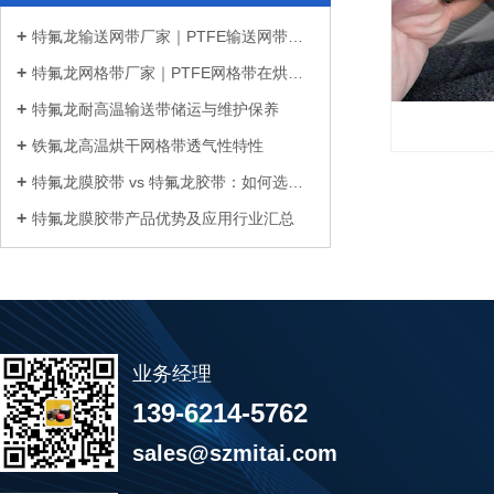
特氟龙输送网带厂家｜PTFE输送网带在烘...
特氟龙网格带厂家｜PTFE网格带在烘干机...
特氟龙耐高温输送带储运与维护保养
铁氟龙高温烘干网格带透气性特性
特氟龙膜胶带 vs 特氟龙胶带：如何选择...
特氟龙膜胶带产品优势及应用行业汇总
业务经理
139-6214-5762
sales@szmitai.com