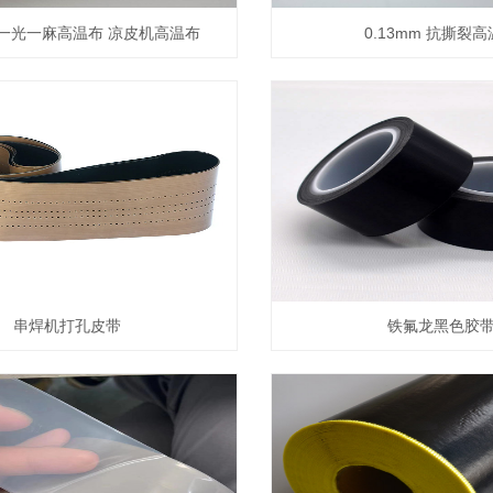
m 一光一麻高温布 凉皮机高温布
0.13mm 抗撕裂
串焊机打孔皮带
铁氟龙黑色胶