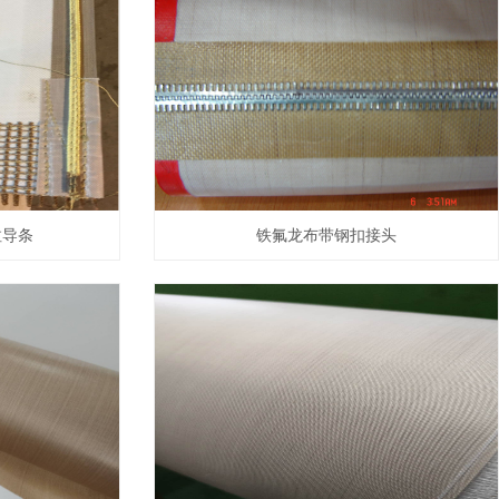
拉导条
铁氟龙布带钢扣接头