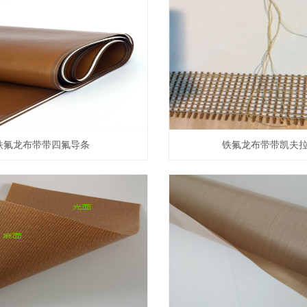
铁氟龙布带带四氟导条
铁氟龙布带带凯夫