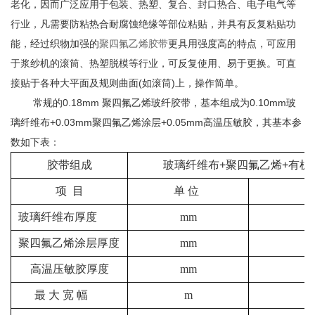
老化
，
因而
广泛应用于包装、热塑、复合、封口热合、电子电气等
行业，凡需要防粘热合耐腐蚀绝缘等部位粘贴，并具有反复粘贴功
能
，
经过织物加强的
聚四氟乙烯
胶带
更具用强度高的特点，可应用
于浆纱机的滚筒、热塑脱模等行业，可反复使用、易于更换。可直
接贴于各种大平面及规则曲面
(
如滚筒
)
上，操作简单。
常规的
0.18mm
聚四氟乙烯玻纤胶带，基本组成为
0.10mm
玻
璃纤维布
+0.03mm
聚四氟乙烯涂层
+0.05
mm高温压敏胶，其基本参
数如下表：
胶带组成
玻璃纤维布
+
聚四氟乙烯
+
有机
项 目
单 位
玻璃纤维布厚度
mm
聚四氟乙烯涂层厚度
mm
高温压敏胶厚度
mm
最 大 宽 幅
m