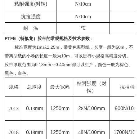
粘附强度
(
对钢
)
N/10cm
抗拉强度
N/10cm
耐 温
℃
-
PTFE
（特氟龙）胶带的常规规格及技术参数
：
标准宽度为
1m
或
1.25m
，
带黄色离型纸，长度一般为50m，不
带离型纸的小卷的长度一般为10m，
可以进行小规格高精度分切。
胶带厚度
范围
为
0.13mm
～
0.40mm
都可以生产
，
颜色一般为棕色
、
黑色
，白色。
粘附强度（对
规格
总
厚度
最大宽幅
抗拉强
钢）
7013
0.
13
mm
1250mm
2
8
N/100mm
900N/100
7018
0.
18
mm
1250mm
4
8N/100mm
1700N/10