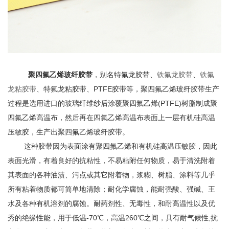
聚四氟乙烯玻纤
胶带
，别名特氟龙胶带
、
铁氟龙胶带
、
铁氟
龙粘胶带
、特氟龙粘胶带、
PTFE
胶带等，
聚四氟乙烯玻纤
胶带
生产
过程是
选用进口的玻璃纤维纱后涂覆
聚四氟乙烯
(PTFE)
树脂
制成聚
四氟乙烯高温布，然后再在四氟乙烯高温布表面上一层有机硅高温
压敏胶，生产出聚四氟乙烯玻纤
胶带。
这种胶带因为
表面涂有聚四氟乙烯和有机硅高温压敏胶，因此
表面光滑，有着良好的抗粘性，
不易粘附任何物质
，
易于清洗附着
其表面的各种油渍、污点或其它附着物
，
浆糊、树脂、涂料等几乎
所有粘着物质都可简单地清除；耐化学腐蚀，能耐强酸、强碱、王
水及各种有机溶剂的腐蚀。耐药剂性、无毒性
，
和耐高温性以及优
秀的绝缘性能，
用于低温
-70℃
，高温
260℃
之间，具有耐气候性
,
抗